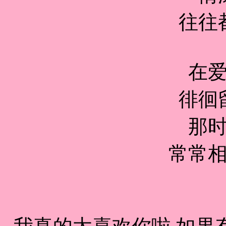
往往
在
徘徊
那
常常